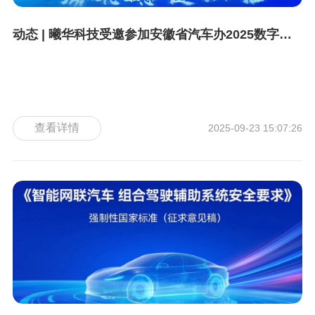
动态 | 曦华科技受邀参加安徽省汽车办2025数字汽车先锋荟暨车芯联动对接会
查看详情
2025-09-23 15:07:26