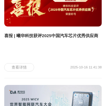
喜报 | 曦华科技获评2025中国汽车芯片优秀供应商
查看详情
2025-10-16 11:41:38