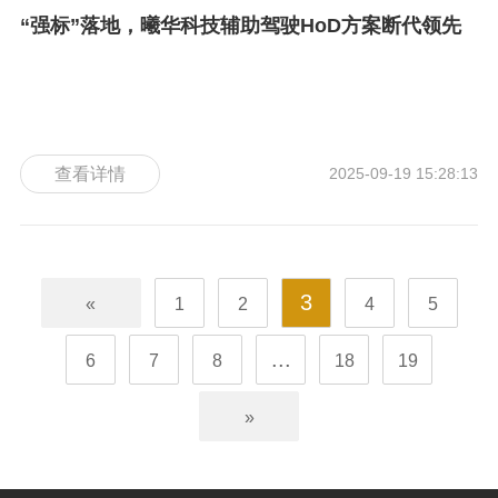
“强标”落地，曦华科技辅助驾驶HoD方案断代领先
查看详情
2025-09-19 15:28:13
3
«
1
2
4
5
...
6
7
8
18
19
»